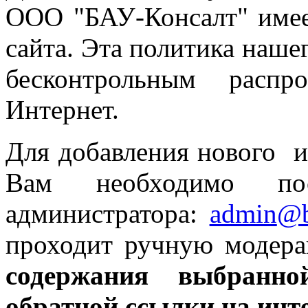
ООО "БАУ-Консалт" имее
сайта. Эта политика нашег
бесконтрольным распр
Интернет.
Для добавления нового ин
Вам необходимо
п
администратора:
admin
@b
проходит ручную модер
содержания выбран
обратной ссылки на
инт