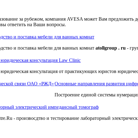
разование за рубежом, компания AVESA может Вам предложить д
овы ответить на Ваши вопросы.
дство и поставка мебели для ванных комнат
дство и поставка мебели для ванных комнат
atollgroup . ru
- гру
 юридическая консультация Law Clinic
 юридическая консультация от практикующих юристов юридиче
Основные направления развития цифр
Построение единой системы нумераци
торный электрический импедансный томограф
tre.Ru - произвосдтво и тестирование лабораторный электричес