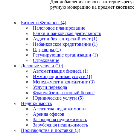
Для добавления нового интернет-ресур
ручную модерацию на предмет
соответ
Бизнес и Финансы (4)
Налоговое планирование
Банки и банковская деятельность
Аудит и бухгалтерский учёт (1)
Небанковское кредитование (1)
Оффшоры (1)
Регулирующие организации (1)
Страхование
Деловые услуги (10)
Автоматизация бизнеса (1)
Иммиграционные услуги (1)
Менеджмент и консалтинг (3)
Услуги перевода
Франчайзинг, готовый бизнес
Юридические услуги (5)
Недвижимость
Агентства недвижимости
Аренда офисов
Загородная недвижимость
Зарубежная недвижимость
Производства и поставки (3)