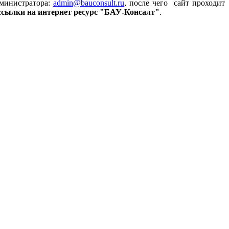
министратора:
admin
@bauconsult.ru
, после чего сайт проходит
 ссылки на
интернет ресурс "БАУ-Консалт"
.