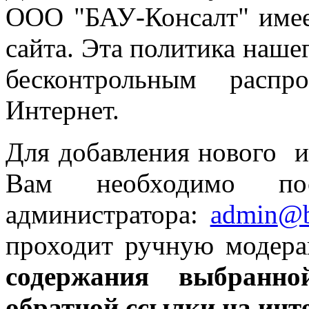
ООО "БАУ-Консалт" имее
сайта. Эта политика нашег
бесконтрольным распр
Интернет.
Для добавления нового ин
Вам необходимо
п
администратора:
admin
@b
проходит ручную модер
содержания выбран
обратной ссылки на
инт