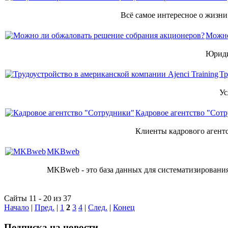
Всё самое интересное о жизни
Можно
Юриди
Тр
Ус
Кадровое агентство "Сот
Клиенты кадрового агентс
MKBweb
MKBweb - это база данных для систематизировани
Сайты 11 - 20 из 37
Начало
|
Пред.
|
1
2
3
4
|
След.
|
Конец
Подписка на новости