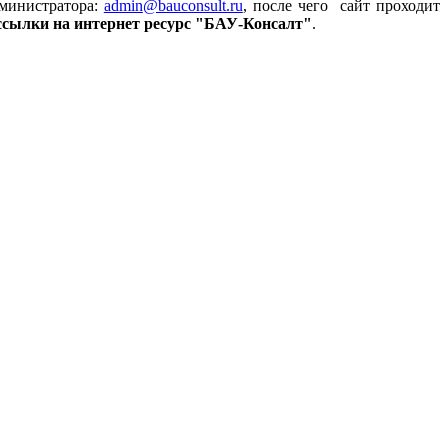
министратора:
admin
@bauconsult.ru
, после чего сайт проходит
 ссылки на
интернет ресурс "БАУ-Консалт"
.