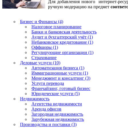
Для добавления нового интернет-ресур
ручную модерацию на предмет
соответ
Бизнес и Финансы (4)
Налоговое планирование
Банки и банковская деятельность
Аудит и бухгалтерский учёт (1)
Небанковское кредитование (1)
Оффшоры (1)
Регулирующие организации (1)
Страхование
Деловые услуги (10)
Автоматизация бизнеса (1)
Иммиграционные услуги (1)
Менеджмент и консалтинг (3)
Услуги перевода
Франчайзинг, готовый бизнес
Юридические услуги (5)
Недвижимость
Агентства недвижимости
Аренда офисов
Загородная недвижимость
Зарубежная недвижимость
Производства и поставки (3)