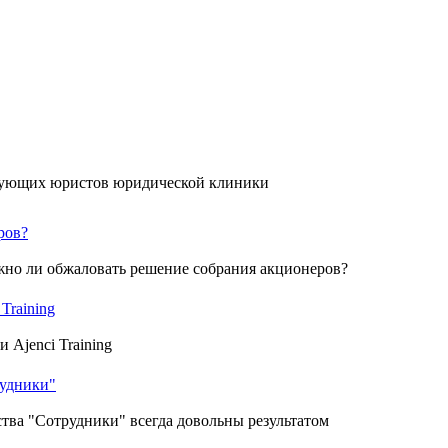
икующих юристов юридической клиники
ров?
жно ли обжаловать решение собрания акционеров?
Training
 Ajenci Training
рудники"
тва "Сотрудники" всегда довольны результатом