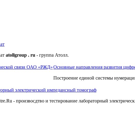
ат
нат
atollgroup . ru
- группа Атолл.
Основные направления развития цифр
Построение единой системы нумераци
торный электрический импедансный томограф
tre.Ru - произвосдтво и тестирование лабораторный электричес