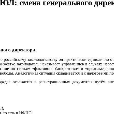
ЮЛ: смена генерального дире
ьного директора
по российскому законодательству он практически единолично отв
 жёстко законодатель наказывает управленцев в случаях несос
ание по статьям «фиктивное банкротство» и «преднамеренное
вободы. Аналогичная ситуация складывается и с налоговыми п
рядке отражается в регистрационных документах путём вне
т).
, то есть в ИФНС.